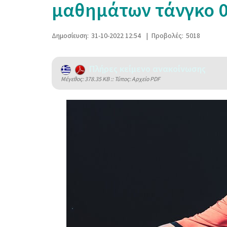
μαθημάτων τάνγκο 0
Δημοσίευση:
31-10-2022 12:54
|
Προβολές:
5018
Πλήρες κείμενο ανακοίνωσης
Mέγεθος: 378.35 KB :: Τύπος: Αρχείο PDF