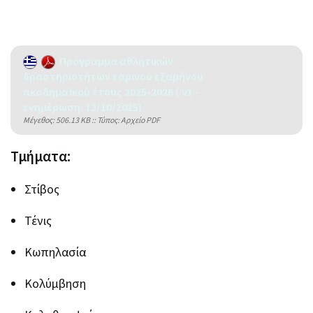
Πρόγραμμα αθλητικών
δραστηριοτήτων εαρινού εξαμήνου
ακαδημαϊκού έτους 2025-2026 (.v1 -
ενημέρωση: 12/10/2025)
Mέγεθος: 506.13 KB :: Τύπος: Αρχείο PDF
Τμήματα:
Στίβος
Τένις
Κωπηλασία
Κολύμβηση